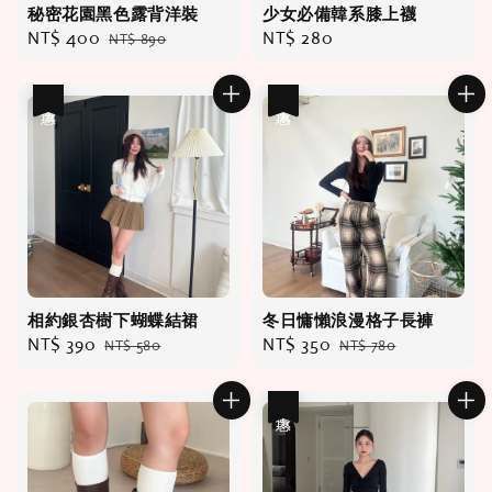
秘密花園黑色露背洋裝
少女必備韓系膝上襪
Sale
NT$ 400
Regular
Regular
NT$ 280
NT$ 890
price
price
price
優惠
優惠
相約銀杏樹下蝴蝶結裙
冬日慵懶浪漫格子長褲
Sale
NT$ 390
Regular
Sale
NT$ 350
Regular
NT$ 580
NT$ 780
price
price
price
price
優惠