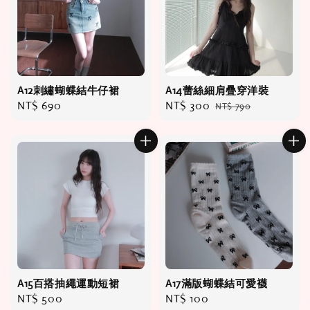
A12刺繡蝴蝶結牛仔裙
A14蕾絲細肩疊穿洋裝
Regular
NT$ 690
Sale
NT$ 300
Regular
NT$ 790
price
price
price
A15百搭抽繩運動短裙
A17滿版蝴蝶結可愛襪
Regular
NT$ 500
Regular
NT$ 100