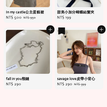
In my castle公主蛋糕裙
甜美小加分蝴蝶結髮夾
Sale
NT$ 500
Regular
Regular
NT$ 199
NT$ 950
price
price
price
優惠
fall in you頸鏈
savage love皮帶小背心
Regular
NT$ 290
Sale
NT$ 290
Regular
NT$ 399
price
price
price