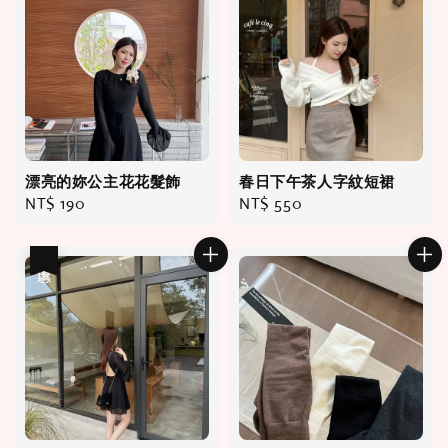
漂亮的妳公主花花髮飾
春日下午茶人字紋短裙
Regular
NT$ 190
Regular
NT$ 550
price
price
優惠