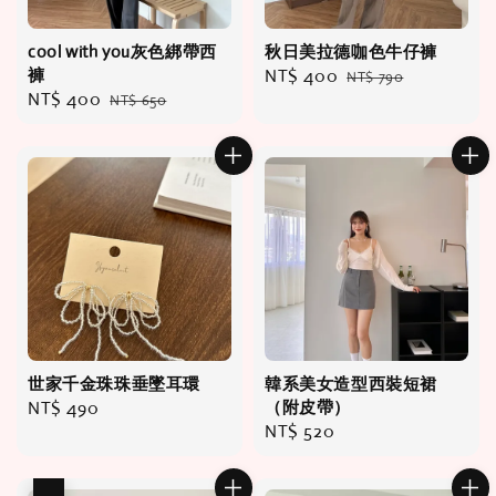
cool with you灰色綁帶西
秋日美拉德咖色牛仔褲
褲
Sale
NT$ 400
Regular
NT$ 790
Sale
NT$ 400
Regular
NT$ 650
price
price
price
price
世家千金珠珠垂墜耳環
韓系美女造型西裝短裙
Regular
NT$ 490
（附皮帶）
Regular
NT$ 520
price
price
優惠