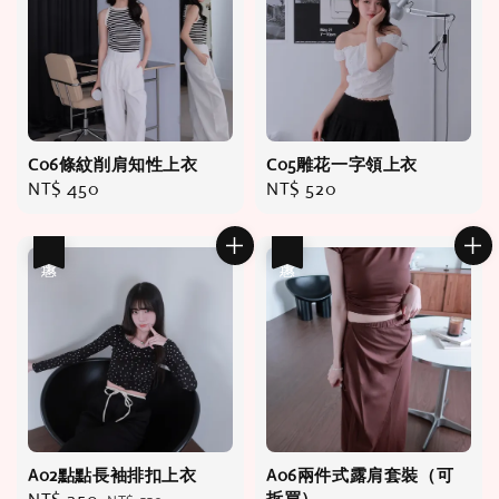
C06條紋削肩知性上衣
C05雕花一字領上衣
Regular
NT$ 450
Regular
NT$ 520
price
price
優惠
優惠
A02點點長袖排扣上衣
A06兩件式露肩套裝（可
拆買）