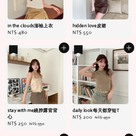
in the clouds澎袖上衣
hidden love皮裙
Regular
NT$ 480
Regular
NT$ 550
price
price
優惠
優惠
stay with me繞脖露背背
daily look每天都穿短T
心
Sale
NT$ 200
Regular
NT$ 450
Sale
NT$ 250
Regular
NT$ 550
price
price
price
price