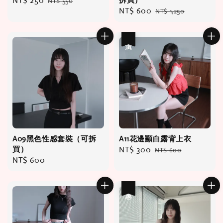
Sale
NT$ 250
Regular
NT$ 550
Sale
NT$ 600
Regular
price
price
NT$ 1,250
price
price
優惠
A09黑色性感套裝（可拆
A11花邊顯白露背上衣
買）
Sale
NT$ 300
Regular
NT$ 600
Regular
NT$ 600
price
price
price
優惠