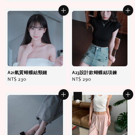
price
price
A21氣質蝴蝶結頸鏈
A23設計款蝴蝶結項鍊
Regular
NT$ 230
Regular
NT$ 290
price
price
優惠