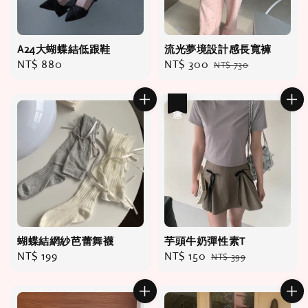
A24大蝴蝶結低跟鞋
流光夢境設計感長寬褲
Regular
NT$ 880
Sale
NT$ 300
Regular
NT$ 730
price
price
price
優惠
蝴蝶結網紗芭蕾舞襪
芋頭牛奶彈性素T
Regular
NT$ 199
Sale
NT$ 150
Regular
NT$ 399
price
price
price