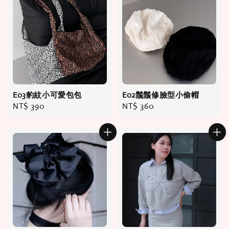
E03豹紋小可愛包包
E02鬚鬚修臉型小偷帽
Regular
NT$ 390
Regular
NT$ 360
price
price