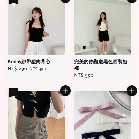
Bonny綁帶塑肉背心
完美的妳顯瘦黑色西裝短
Sale
NT$ 290
Regular
褲
NT$ 490
Regular
NT$ 590
price
price
price
優惠