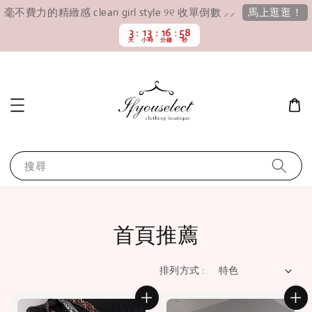
馬上逛逛！
毫不費力的精緻感 clean girl style ୨୧ 收單倒數 ⸝⸝
3
13
16
56
天
小時
分鐘
秒
搜尋
首頁推薦
排列方式 :