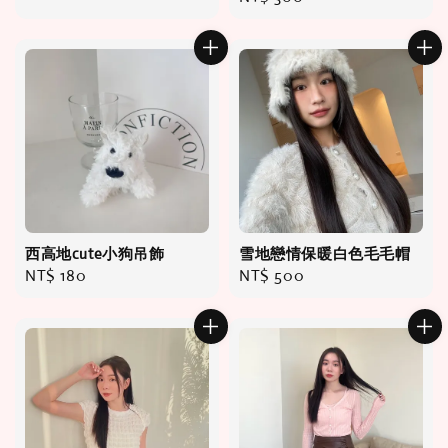
price
西高地cute小狗吊飾
雪地戀情保暖白色毛毛帽
Regular
NT$ 180
Regular
NT$ 500
price
price