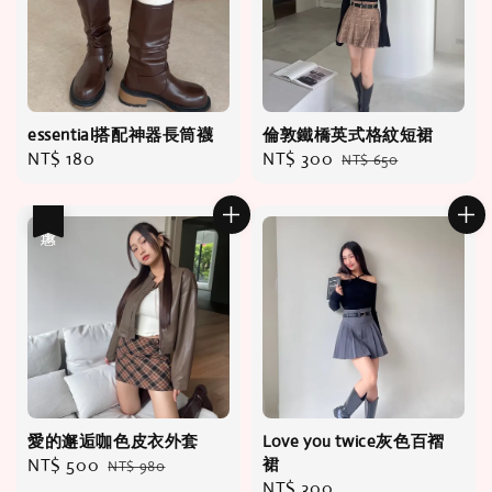
essential搭配神器長筒襪
倫敦鐵橋英式格紋短裙
Regular
NT$ 180
Sale
NT$ 300
Regular
NT$ 650
price
price
price
優惠
愛的邂逅咖色皮衣外套
Love you twice灰色百褶
Sale
NT$ 500
Regular
裙
NT$ 980
Regular
NT$ 300
price
price