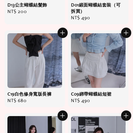
D13公主蝴蝶結髮飾
D01緞面蝴蝶結套裝（可
Regular
NT$ 200
拆買）
Regular
NT$ 490
price
price
C19白色修身寬版長褲
C09綁帶蝴蝶結短裙
Regular
NT$ 680
Regular
NT$ 490
price
price