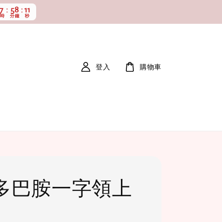
17
58
9
小時
分鐘
秒
登入
購物車
多巴胺一字領上