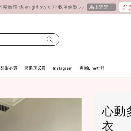
2
感 clean girl style ୨୧ 收單倒數 ⸝⸝
馬上逛逛！
天
梨形必買
蘋果形必買
Instagram
專屬Line社群
心動
衣