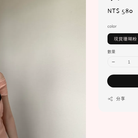
Regular
NT$ 580
price
color
現貨珊瑚粉
數量
分享